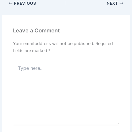
PREVIOUS
NEXT
Leave a Comment
Your email address will not be published.
Required
fields are marked
*
Type
here..