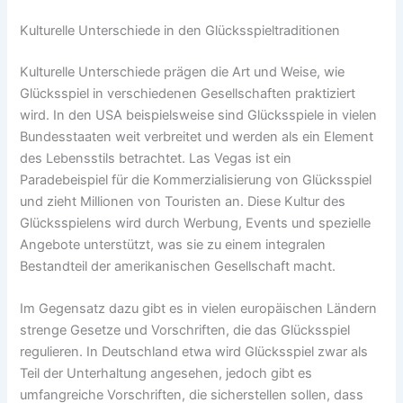
Kulturelle Unterschiede in den Glücksspieltraditionen
Kulturelle Unterschiede prägen die Art und Weise, wie
Glücksspiel in verschiedenen Gesellschaften praktiziert
wird. In den USA beispielsweise sind Glücksspiele in vielen
Bundesstaaten weit verbreitet und werden als ein Element
des Lebensstils betrachtet. Las Vegas ist ein
Paradebeispiel für die Kommerzialisierung von Glücksspiel
und zieht Millionen von Touristen an. Diese Kultur des
Glücksspielens wird durch Werbung, Events und spezielle
Angebote unterstützt, was sie zu einem integralen
Bestandteil der amerikanischen Gesellschaft macht.
Im Gegensatz dazu gibt es in vielen europäischen Ländern
strenge Gesetze und Vorschriften, die das Glücksspiel
regulieren. In Deutschland etwa wird Glücksspiel zwar als
Teil der Unterhaltung angesehen, jedoch gibt es
umfangreiche Vorschriften, die sicherstellen sollen, dass