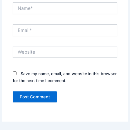
Name*
Email*
Website
Save my name, email, and website in this browser
for the next time I comment.