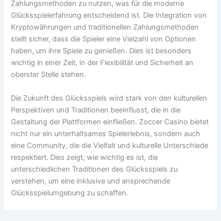
Zahlungsmethoden zu nutzen, was für die moderne
Glücksspielerfahrung entscheidend ist. Die Integration von
Kryptowährungen und traditionellen Zahlungsmethoden
stellt sicher, dass die Spieler eine Vielzahl von Optionen
haben, um ihre Spiele zu genießen. Dies ist besonders
wichtig in einer Zeit, in der Flexibilität und Sicherheit an
oberster Stelle stehen.
Die Zukunft des Glücksspiels wird stark von den kulturellen
Perspektiven und Traditionen beeinflusst, die in die
Gestaltung der Plattformen einfließen. Zoccer Casino bietet
nicht nur ein unterhaltsames Spielerlebnis, sondern auch
eine Community, die die Vielfalt und kulturelle Unterschiede
respektiert. Dies zeigt, wie wichtig es ist, die
unterschiedlichen Traditionen des Glücksspiels zu
verstehen, um eine inklusive und ansprechende
Glücksspielumgebung zu schaffen.