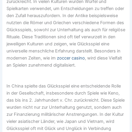
zurückreicht. In vielen Kulturen wurden Würfel und
Spielkarten verwendet, um Entscheidungen zu treffen oder
den Zufall herauszufordern. In der Antike beispielsweise
nutzten die Römer und Griechen verschiedene Formen des
Glücksspiels, sowohl zur Unterhaltung als auch für religiöse
Rituale. Diese Traditionen sind oft tief verwurzelt in den
jeweiligen Kulturen und zeigen, wie Glücksspiel eine
universelle menschliche Erfahrung darstellt. Besonders in
modernen Zeiten, wie im
zoccer casino
, wird diese Vielfalt
an Spielen zunehmend digitalisiert.
In China spielte das Glücksspiel eine entscheidende Rolle
in der Gesellschaft, insbesondere durch Spiele wie Keno,
das bis ins 2. Jahrhundert v. Chr. zurückreicht. Diese Spiele
wurden nicht nur zur Unterhaltung genutzt, sondern auch
zur Finanzierung militärischer Anstrengungen. In der Kultur
vieler asiatischer Länder, wie Japan und Vietnam, wird
Glücksspiel oft mit Glück und Unglück in Verbindung