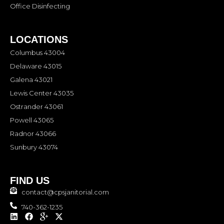
Office Disinfecting
LOCATIONS
Columbus 43004
Delaware 43015
Galena 43021
Lewis Center 43035
Ostrander 43061
Powell 43065
Radnor 43066
Sunbury 43074
FIND US
contact@cpsjanitorial.com
740-362-1235
L
F
I
X
i
a
c
-