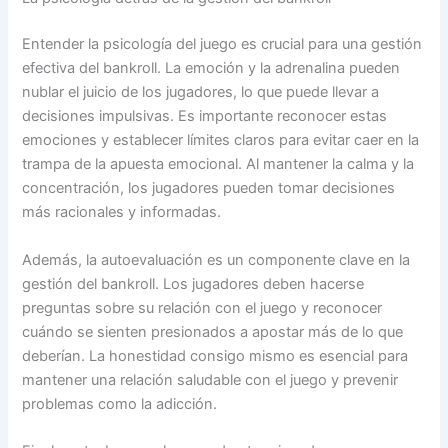
Entender la psicología del juego es crucial para una gestión
efectiva del bankroll. La emoción y la adrenalina pueden
nublar el juicio de los jugadores, lo que puede llevar a
decisiones impulsivas. Es importante reconocer estas
emociones y establecer límites claros para evitar caer en la
trampa de la apuesta emocional. Al mantener la calma y la
concentración, los jugadores pueden tomar decisiones
más racionales y informadas.
Además, la autoevaluación es un componente clave en la
gestión del bankroll. Los jugadores deben hacerse
preguntas sobre su relación con el juego y reconocer
cuándo se sienten presionados a apostar más de lo que
deberían. La honestidad consigo mismo es esencial para
mantener una relación saludable con el juego y prevenir
problemas como la adicción.