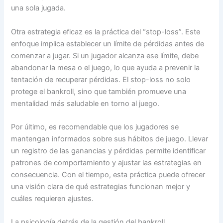
una sola jugada.
Otra estrategia eficaz es la práctica del “stop-loss”. Este
enfoque implica establecer un límite de pérdidas antes de
comenzar a jugar. Si un jugador alcanza ese límite, debe
abandonar la mesa o el juego, lo que ayuda a prevenir la
tentación de recuperar pérdidas. El stop-loss no solo
protege el bankroll, sino que también promueve una
mentalidad más saludable en torno al juego.
Por último, es recomendable que los jugadores se
mantengan informados sobre sus hábitos de juego. Llevar
un registro de las ganancias y pérdidas permite identificar
patrones de comportamiento y ajustar las estrategias en
consecuencia. Con el tiempo, esta práctica puede ofrecer
una visión clara de qué estrategias funcionan mejor y
cuáles requieren ajustes.
La psicología detrás de la gestión del bankroll