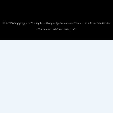
n
c
o
t
k
e
n
w
e
b
-
i
d
o
g
t
i
o
o
t
© 2025 Copyright – Complete Property Services – Columbus Area Janitorial
n
k
o
e
g
r
Commercial Cleaners, LLC
l
e
-
p
l
u
s