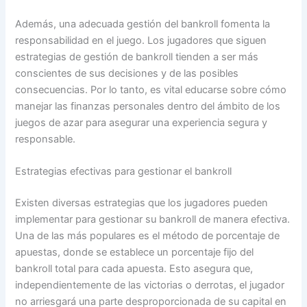
Además, una adecuada gestión del bankroll fomenta la
responsabilidad en el juego. Los jugadores que siguen
estrategias de gestión de bankroll tienden a ser más
conscientes de sus decisiones y de las posibles
consecuencias. Por lo tanto, es vital educarse sobre cómo
manejar las finanzas personales dentro del ámbito de los
juegos de azar para asegurar una experiencia segura y
responsable.
Estrategias efectivas para gestionar el bankroll
Existen diversas estrategias que los jugadores pueden
implementar para gestionar su bankroll de manera efectiva.
Una de las más populares es el método de porcentaje de
apuestas, donde se establece un porcentaje fijo del
bankroll total para cada apuesta. Esto asegura que,
independientemente de las victorias o derrotas, el jugador
no arriesgará una parte desproporcionada de su capital en