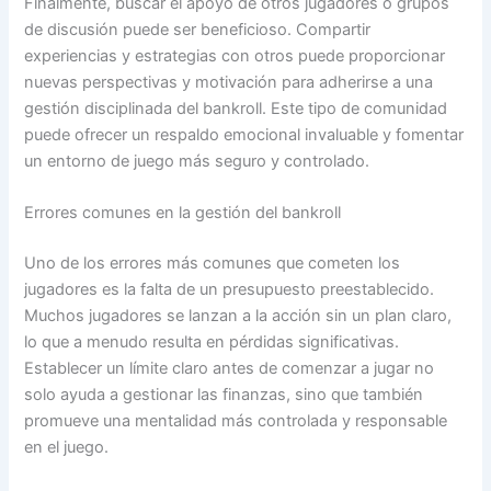
Finalmente, buscar el apoyo de otros jugadores o grupos
de discusión puede ser beneficioso. Compartir
experiencias y estrategias con otros puede proporcionar
nuevas perspectivas y motivación para adherirse a una
gestión disciplinada del bankroll. Este tipo de comunidad
puede ofrecer un respaldo emocional invaluable y fomentar
un entorno de juego más seguro y controlado.
Errores comunes en la gestión del bankroll
Uno de los errores más comunes que cometen los
jugadores es la falta de un presupuesto preestablecido.
Muchos jugadores se lanzan a la acción sin un plan claro,
lo que a menudo resulta en pérdidas significativas.
Establecer un límite claro antes de comenzar a jugar no
solo ayuda a gestionar las finanzas, sino que también
promueve una mentalidad más controlada y responsable
en el juego.