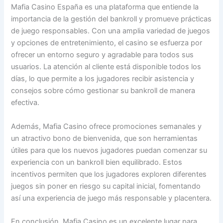
Mafia Casino España es una plataforma que entiende la
importancia de la gestión del bankroll y promueve prácticas
de juego responsables. Con una amplia variedad de juegos
y opciones de entretenimiento, el casino se esfuerza por
ofrecer un entorno seguro y agradable para todos sus
usuarios. La atención al cliente está disponible todos los
días, lo que permite a los jugadores recibir asistencia y
consejos sobre cómo gestionar su bankroll de manera
efectiva.
Además, Mafia Casino ofrece promociones semanales y
un atractivo bono de bienvenida, que son herramientas
útiles para que los nuevos jugadores puedan comenzar su
experiencia con un bankroll bien equilibrado. Estos
incentivos permiten que los jugadores exploren diferentes
juegos sin poner en riesgo su capital inicial, fomentando
así una experiencia de juego más responsable y placentera.
En conclusión, Mafia Casino es un excelente lugar para