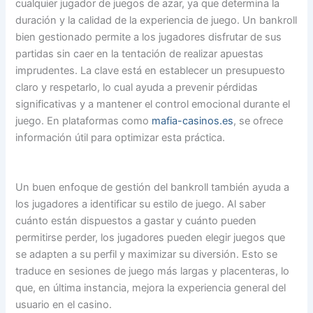
cualquier jugador de juegos de azar, ya que determina la
duración y la calidad de la experiencia de juego. Un bankroll
bien gestionado permite a los jugadores disfrutar de sus
partidas sin caer en la tentación de realizar apuestas
imprudentes. La clave está en establecer un presupuesto
claro y respetarlo, lo cual ayuda a prevenir pérdidas
significativas y a mantener el control emocional durante el
juego. En plataformas como
mafia-casinos.es
, se ofrece
información útil para optimizar esta práctica.
Un buen enfoque de gestión del bankroll también ayuda a
los jugadores a identificar su estilo de juego. Al saber
cuánto están dispuestos a gastar y cuánto pueden
permitirse perder, los jugadores pueden elegir juegos que
se adapten a su perfil y maximizar su diversión. Esto se
traduce en sesiones de juego más largas y placenteras, lo
que, en última instancia, mejora la experiencia general del
usuario en el casino.