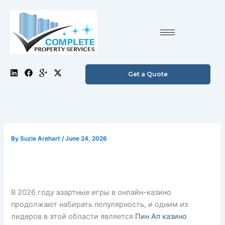
Skip
to
content
L
F
I
X
Get a Quote
i
a
c
-
n
c
o
t
k
e
n
w
e
b
-
i
d
o
g
t
i
o
o
t
n
k
o
e
g
r
By
Suzie Arehart
/
June 24, 2026
l
e
-
p
l
u
s
В 2026 году азартные игры в онлайн-казино
продолжают набирать популярность, и одним из
лидеров в этой области является
Пин Ап казино