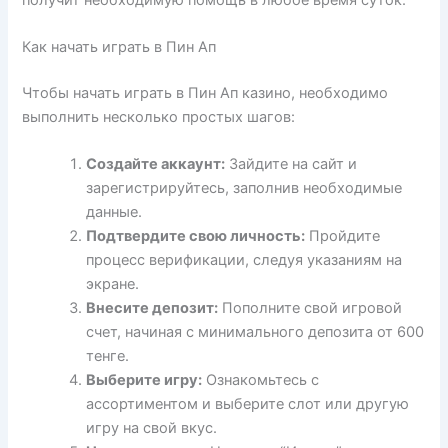
Как начать играть в Пин Ап
Чтобы начать играть в Пин Ап казино, необходимо
выполнить несколько простых шагов:
Создайте аккаунт:
Зайдите на сайт и
зарегистрируйтесь, заполнив необходимые
данные.
Подтвердите свою личность:
Пройдите
процесс верификации, следуя указаниям на
экране.
Внесите депозит:
Пополните свой игровой
счет, начиная с минимального депозита от 600
тенге.
Выберите игру:
Ознакомьтесь с
ассортиментом и выберите слот или другую
игру на свой вкус.