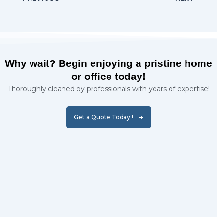
Why wait? Begin enjoying a pristine home
or office today!
Thoroughly cleaned by professionals with years of expertise!
Get a Quote Today !