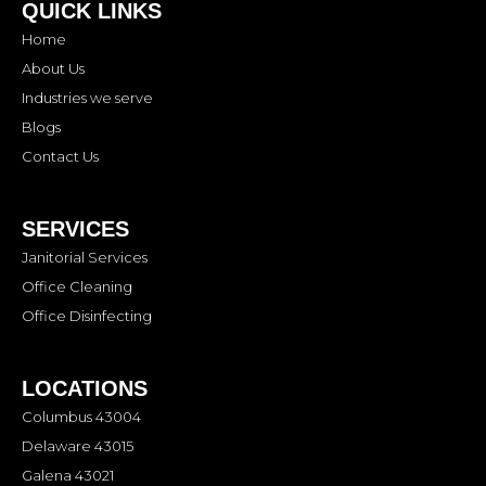
QUICK LINKS
Home
About Us
Industries we serve
Blogs
Contact Us
SERVICES
Janitorial Services
Office Cleaning
Office Disinfecting
LOCATIONS
Columbus 43004
Delaware 43015
Galena 43021