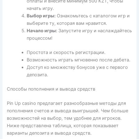
оплаты и внесите минимум 500 KZT, чтобы
начать игру.
Выбор игры:
Ознакомьтесь с каталогом игр и
выберите ту, которая вам нравится.
Начало игры:
Запустите игру и наслаждайтесь
процессом!
Простота и скорость регистрации.
Возможность играть мгновенно после дебета.
Доступ ко множеству бонусов уже с первого
депозита.
Способы пополнения и вывода средств
Pin Up casino предлагает разнообразные методы для
пополнения счетов и вывода выигрышей. Чем больше
возможностей на выбор, тем удобнее для игроков.
Ниже представлена таблица, которая показывает
варианты депозита и вывода средств.