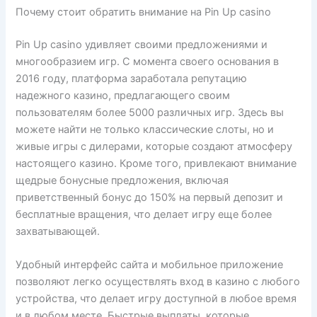
Почему стоит обратить внимание на Pin Up casino
Pin Up casino удивляет своими предложениями и
многообразием игр. С момента своего основания в
2016 году, платформа заработала репутацию
надежного казино, предлагающего своим
пользователям более 5000 различных игр. Здесь вы
можете найти не только классические слоты, но и
живые игры с дилерами, которые создают атмосферу
настоящего казино. Кроме того, привлекают внимание
щедрые бонусные предложения, включая
приветственный бонус до 150% на первый депозит и
бесплатные вращения, что делает игру еще более
захватывающей.
Удобный интерфейс сайта и мобильное приложение
позволяют легко осуществлять вход в казино с любого
устройства, что делает игру доступной в любое время
и в любом месте. Быстрые выплаты, которые