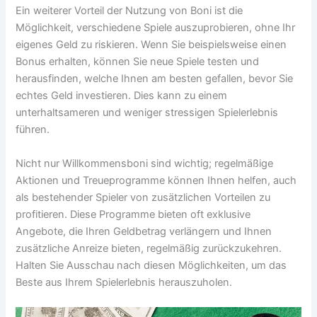
Ein weiterer Vorteil der Nutzung von Boni ist die
Möglichkeit, verschiedene Spiele auszuprobieren, ohne Ihr
eigenes Geld zu riskieren. Wenn Sie beispielsweise einen
Bonus erhalten, können Sie neue Spiele testen und
herausfinden, welche Ihnen am besten gefallen, bevor Sie
echtes Geld investieren. Dies kann zu einem
unterhaltsameren und weniger stressigen Spielerlebnis
führen.
Nicht nur Willkommensboni sind wichtig; regelmäßige
Aktionen und Treueprogramme können Ihnen helfen, auch
als bestehender Spieler von zusätzlichen Vorteilen zu
profitieren. Diese Programme bieten oft exklusive
Angebote, die Ihren Geldbetrag verlängern und Ihnen
zusätzliche Anreize bieten, regelmäßig zurückzukehren.
Halten Sie Ausschau nach diesen Möglichkeiten, um das
Beste aus Ihrem Spielerlebnis herauszuholen.