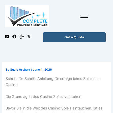
Skip
to
content
L
F
I
X
Get a Quote
i
a
c
-
n
c
o
t
k
e
n
w
e
b
-
i
d
o
g
t
i
o
o
t
n
k
o
e
g
r
By
Suzie Arehart
/
June 4, 2026
l
e
Schritt-für-Schritt-Anleitung für erfolgreiches Spielen im
-
p
Casino
l
u
s
Die Grundlagen des Casino Spiels verstehen
Bevor Sie in die Welt des Casino Spiels eintauchen, ist es