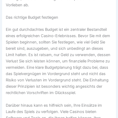
Vorlieben ab.
Das richtige Budget festlegen
Ein gut durchdachtes Budget ist ein zentraler Bestandteil
eines erfolgreichen Casino-Erlebnisses. Bevor Sie mit dem
Spielen beginnen, sollten Sie festlegen, wie viel Geld Sie
bereit sind, auszugeben, und sich unbedingt an dieses
Limit halten. Es ist ratsam, nur Geld zu verwenden, dessen
Verlust Sie sich leisten können, um finanzielle Probleme zu
vermeiden. Eine klare Budgetplanung trägt dazu bei, dass
das Spielvergnügen im Vordergrund steht und nicht das
Risiko von Verlusten im Vordergrund steht. Die Einhaltung
dieser Prinzipien ist besonders wichtig angesichts der
rechtlichen Vorschriften im Glücksspiel.
Darüber hinaus kann es hilfreich sein, Ihre Einsätze im
Laufe des Spiels zu verfolgen. Viele Casinos bieten
Software und Tools an, die Ihnen helfen können, Ihre