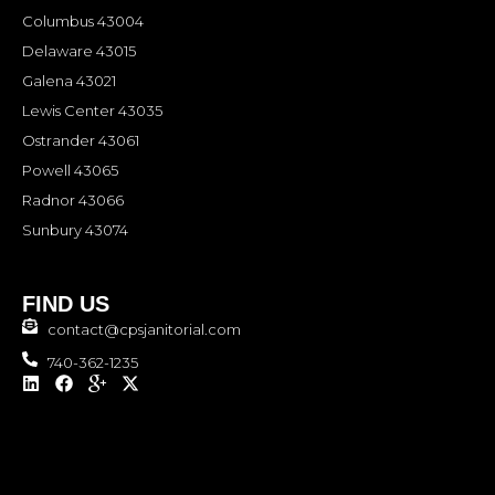
Columbus 43004
Delaware 43015
Galena 43021
Lewis Center 43035
Ostrander 43061
Powell 43065
Radnor 43066
Sunbury 43074
FIND US
contact@cpsjanitorial.com
740-362-1235
L
F
I
X
i
a
c
-
n
c
o
t
k
e
n
w
e
b
-
i
d
o
g
t
i
o
o
t