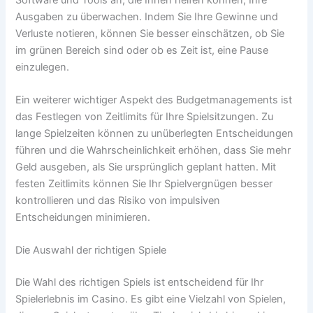
Ausgaben zu überwachen. Indem Sie Ihre Gewinne und
Verluste notieren, können Sie besser einschätzen, ob Sie
im grünen Bereich sind oder ob es Zeit ist, eine Pause
einzulegen.
Ein weiterer wichtiger Aspekt des Budgetmanagements ist
das Festlegen von Zeitlimits für Ihre Spielsitzungen. Zu
lange Spielzeiten können zu unüberlegten Entscheidungen
führen und die Wahrscheinlichkeit erhöhen, dass Sie mehr
Geld ausgeben, als Sie ursprünglich geplant hatten. Mit
festen Zeitlimits können Sie Ihr Spielvergnügen besser
kontrollieren und das Risiko von impulsiven
Entscheidungen minimieren.
Die Auswahl der richtigen Spiele
Die Wahl des richtigen Spiels ist entscheidend für Ihr
Spielerlebnis im Casino. Es gibt eine Vielzahl von Spielen,