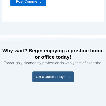
Why wait? Begin enjoying a pristine home
or office today!
Thoroughly cleaned by professionals with years of expertise!
Get a Quote Today !