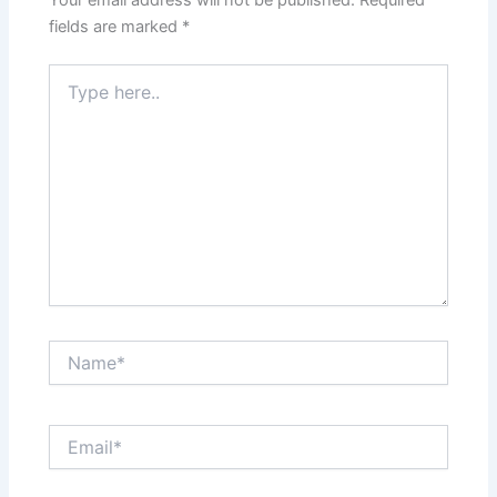
fields are marked
*
Type
here..
Name*
Email*