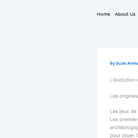
Skip
to
Home
About Us
content
By
Suzie Areh
L'évolution 
Les origine
Les jeux de
Les premièr
archéologiqu
pour jouer. 