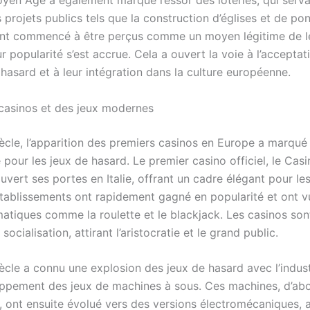
oyen Âge a également marqué l’essor des loteries, qui serva
 projets publics tels que la construction d’églises et de po
nt commencé à être perçus comme un moyen légitime de l
ur popularité s’est accrue. Cela a ouvert la voie à l’acceptat
hasard et à leur intégration dans la culture européenne.
 casinos et des jeux modernes
ècle, l’apparition des premiers casinos en Europe a marqué
 pour les jeux de hasard. Le premier casino officiel, le Casi
uvert ses portes en Italie, offrant un cadre élégant pour le
établissements ont rapidement gagné en popularité et ont v
atiques comme la roulette et le blackjack. Les casinos so
socialisation, attirant l’aristocratie et le grand public.
ècle a connu une explosion des jeux de hasard avec l’indust
oppement des jeux de machines à sous. Ces machines, d’ab
 ont ensuite évolué vers des versions électromécaniques, a