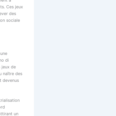
ient à
nts. Ces jeux
ever des
ion sociale
 une
no di
s jeux de
u naître des
nt devenus
rialisation
ord
ttirant un