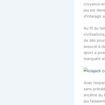
croyance en 
jeu est dev
d’interagir 
Au fil du te
civilisation
de dés pour 
associé à d
sport a posé
marquant ain
Avec l’expa
sans précéde
ancêtre du 
jeu faisaien