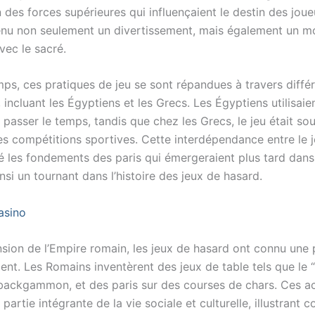
des forces supérieures qui influençaient le destin des joueur
enu non seulement un divertissement, mais également un 
avec le sacré.
mps, ces pratiques de jeu se sont répandues à travers diffé
s, incluant les Égyptiens et les Grecs. Les Égyptiens utilisaie
passer le temps, tandis que chez les Grecs, le jeu était so
es compétitions sportives. Cette interdépendance entre le j
 les fondements des paris qui émergeraient plus tard dans l
si un tournant dans l’histoire des jeux de hasard.
nsion de l’Empire romain, les jeux de hasard ont connu une 
nt. Les Romains inventèrent des jeux de table tels que le “
backgammon, et des paris sur des courses de chars. Ces ac
t partie intégrante de la vie sociale et culturelle, illustrant