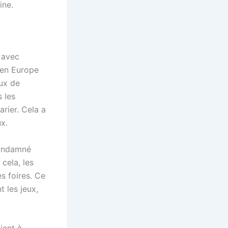
ine.
 avec
 en Europe
ux de
s les
rier. Cela a
ux.
condamné
cela, les
s foires. Ce
 les jeux,