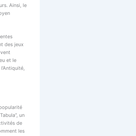
s. Ainsi, le
moyen
rentes
nt des jeux
uvent
eu et le
’Antiquité,
popularité
Tabula”, un
tivités de
 comment les