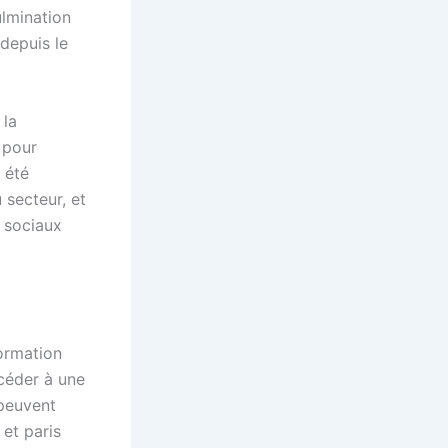
ulmination
depuis le
 la
 pour
 été
 secteur, et
t sociaux
formation
ccéder à une
peuvent
 et paris