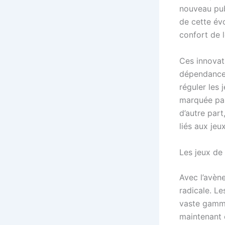
nouveau publ
de cette év
confort de l
Ces innovat
dépendance 
réguler les 
marquée par
d’autre par
liés aux jeu
Les jeux de
Avec l’avèn
radicale. L
vaste gamme
maintenant c