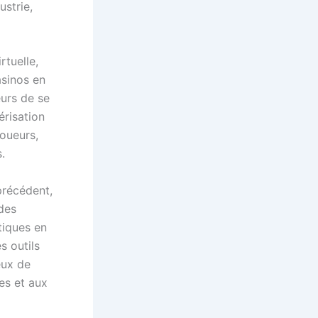
ustrie,
tuelle,
asinos en
eurs de se
érisation
joueurs,
.
précédent,
 des
tiques en
s outils
eux de
es et aux