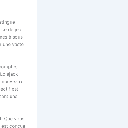
stingue
nce de jeu
ines à sous
er une vaste
s comptes
 Lolajack
x nouveaux
actif est
sant une
t. Que vous
e est conçue