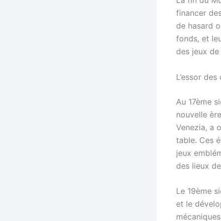
La fin du M
financer des
de hasard o
fonds, et le
des jeux de 
L’essor des
Au 17ème si
nouvelle ère
Venezia, a o
table. Ces 
jeux emblém
des lieux de 
Le 19ème si
et le dével
mécaniques,