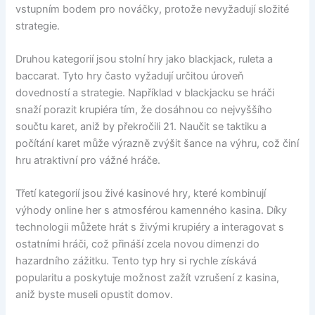
vstupním bodem pro nováčky, protože nevyžadují složité
strategie.
Druhou kategorií jsou stolní hry jako blackjack, ruleta a
baccarat. Tyto hry často vyžadují určitou úroveň
dovedností a strategie. Například v blackjacku se hráči
snaží porazit krupiéra tím, že dosáhnou co nejvyššího
součtu karet, aniž by překročili 21. Naučit se taktiku a
počítání karet může výrazně zvýšit šance na výhru, což činí
hru atraktivní pro vážné hráče.
Třetí kategorií jsou živé kasinové hry, které kombinují
výhody online her s atmosférou kamenného kasina. Díky
technologii můžete hrát s živými krupiéry a interagovat s
ostatními hráči, což přináší zcela novou dimenzi do
hazardního zážitku. Tento typ hry si rychle získává
popularitu a poskytuje možnost zažít vzrušení z kasina,
aniž byste museli opustit domov.