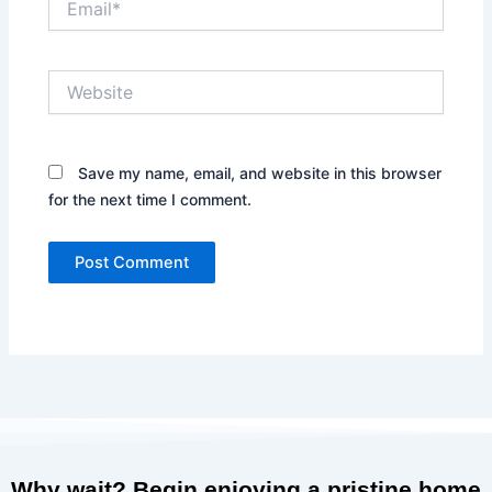
Website
Save my name, email, and website in this browser
for the next time I comment.
Why wait? Begin enjoying a pristine home