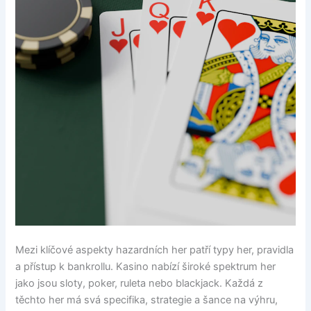
Mezi klíčové aspekty hazardních her patří typy her, pravidla
a přístup k bankrollu. Kasino nabízí široké spektrum her
jako jsou sloty, poker, ruleta nebo blackjack. Každá z
těchto her má svá specifika, strategie a šance na výhru,