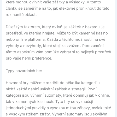
které mohou ovlivnit vaše zážitky a výsledky. V tomto
článku se zaměříme na to, jak efektivně proniknout do této
rozmanité oblasti.
Důležitým faktorem, který ovlivňuje zážitek z hazardu, je
prostředí, ve kterém hrajete. Může to být kamenné kasino
nebo online platforma. Každá z těchto možností má své
výhody a nevýhody, které stojí za zvážení. Porozumění
těmto aspektům vám pomůže vybrat si to nejlepší prostředí
pro vaše herní preference.
Typy hazardních her
Hazardní hry můžeme rozdělit do několika kategorií, z
nichž každá nabízí unikátní zážitek a strategii. První
kategorií jsou výherní automaty, které dominují jak v online,
tak v kamenných kasinech. Tyto hry se vyznačují
jednoduchými pravidly a vysokou mírou zábavy, avšak také
s vysokým rizikem ztráty. Výherní automaty jsou skvělým