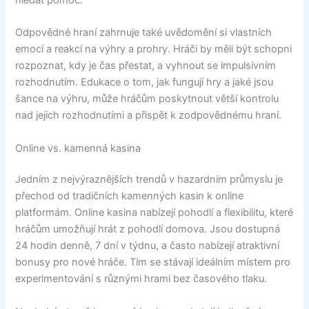
Odpovědné hraní zahrnuje také uvědomění si vlastních
emocí a reakcí na výhry a prohry. Hráči by měli být schopni
rozpoznat, kdy je čas přestat, a vyhnout se impulsivním
rozhodnutím. Edukace o tom, jak fungují hry a jaké jsou
šance na výhru, může hráčům poskytnout větší kontrolu
nad jejich rozhodnutími a přispět k zodpovědnému hraní.
Online vs. kamenná kasina
Jedním z nejvýraznějších trendů v hazardním průmyslu je
přechod od tradičních kamenných kasin k online
platformám. Online kasina nabízejí pohodlí a flexibilitu, které
hráčům umožňují hrát z pohodlí domova. Jsou dostupná
24 hodin denně, 7 dní v týdnu, a často nabízejí atraktivní
bonusy pro nové hráče. Tím se stávají ideálním místem pro
experimentování s různými hrami bez časového tlaku.