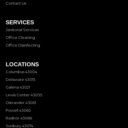
Contact Us
SERVICES
Janitorial Services
Office Cleaning
Office Disinfecting
LOCATIONS
Columbus 43004
Delaware 43015
Galena 43021
Lewis Center 43035
Ostrander 43061
Powell 43065
Radnor 43066
Sunbury 43074