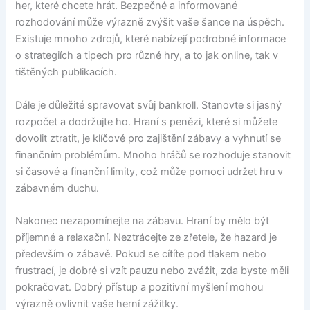
her, které chcete hrát. Bezpečné a informované
rozhodování může výrazně zvýšit vaše šance na úspěch.
Existuje mnoho zdrojů, které nabízejí podrobné informace
o strategiích a tipech pro různé hry, a to jak online, tak v
tištěných publikacích.
Dále je důležité spravovat svůj bankroll. Stanovte si jasný
rozpočet a dodržujte ho. Hraní s penězi, které si můžete
dovolit ztratit, je klíčové pro zajištění zábavy a vyhnutí se
finančním problémům. Mnoho hráčů se rozhoduje stanovit
si časové a finanční limity, což může pomoci udržet hru v
zábavném duchu.
Nakonec nezapomínejte na zábavu. Hraní by mělo být
příjemné a relaxační. Neztrácejte ze zřetele, že hazard je
především o zábavě. Pokud se cítíte pod tlakem nebo
frustrací, je dobré si vzít pauzu nebo zvážit, zda byste měli
pokračovat. Dobrý přístup a pozitivní myšlení mohou
výrazně ovlivnit vaše herní zážitky.