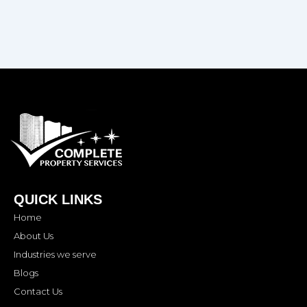
QUICK LINKS
Home
About Us
Industries we serve
Blogs
Contact Us