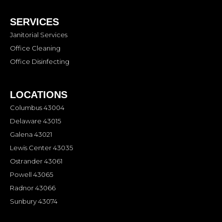
SERVICES
Janitorial Services
Office Cleaning
Office Disinfecting
LOCATIONS
Columbus 43004
Delaware 43015
Galena 43021
Lewis Center 43035
Ostrander 43061
Powell 43065
Radnor 43066
Sunbury 43074