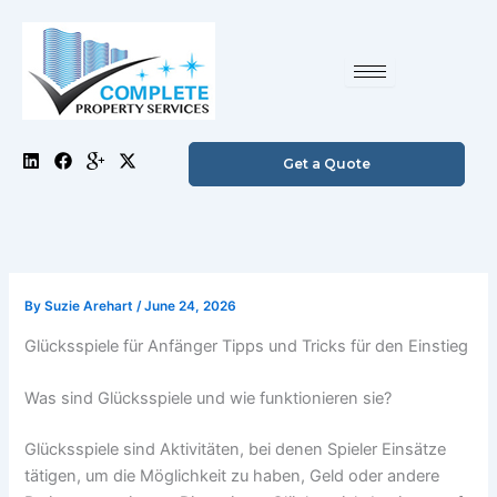
Skip
to
content
L
F
I
X
Get a Quote
i
a
c
-
n
c
o
t
k
e
n
w
e
b
-
i
d
o
g
t
i
o
o
t
n
k
o
e
g
r
By
Suzie Arehart
/
June 24, 2026
l
e
Glücksspiele für Anfänger Tipps und Tricks für den Einstieg
-
p
l
Was sind Glücksspiele und wie funktionieren sie?
u
s
Glücksspiele sind Aktivitäten, bei denen Spieler Einsätze
tätigen, um die Möglichkeit zu haben, Geld oder andere