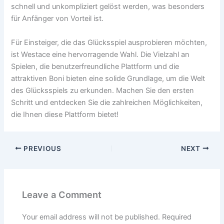
schnell und unkompliziert gelöst werden, was besonders
für Anfänger von Vorteil ist.
Für Einsteiger, die das Glücksspiel ausprobieren möchten,
ist Westace eine hervorragende Wahl. Die Vielzahl an
Spielen, die benutzerfreundliche Plattform und die
attraktiven Boni bieten eine solide Grundlage, um die Welt
des Glücksspiels zu erkunden. Machen Sie den ersten
Schritt und entdecken Sie die zahlreichen Möglichkeiten,
die Ihnen diese Plattform bietet!
PREVIOUS
NEXT
Leave a Comment
Your email address will not be published.
Required