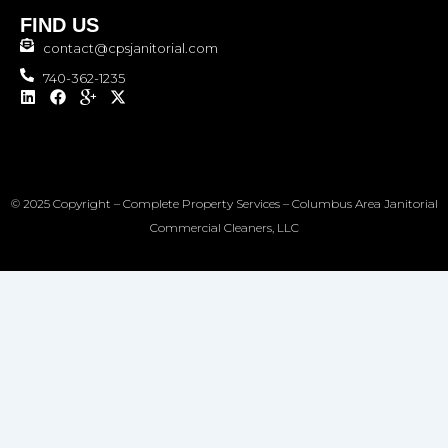
FIND US
contact@cpsjanitorial.com
740-362-1235
L
F
I
X
i
a
c
-
n
c
o
t
k
e
n
w
e
b
-
i
d
o
g
t
i
o
o
t
© 2025 Copyright – Complete Property Services – Columbus Area Janitorial
n
k
o
e
g
r
Commercial Cleaners, LLC
l
e
-
p
l
u
s