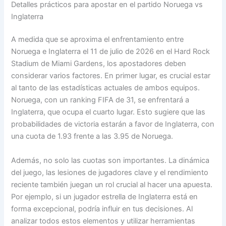
Detalles prácticos para apostar en el partido Noruega vs
Inglaterra
A medida que se aproxima el enfrentamiento entre
Noruega e Inglaterra el 11 de julio de 2026 en el Hard Rock
Stadium de Miami Gardens, los apostadores deben
considerar varios factores. En primer lugar, es crucial estar
al tanto de las estadísticas actuales de ambos equipos.
Noruega, con un ranking FIFA de 31, se enfrentará a
Inglaterra, que ocupa el cuarto lugar. Esto sugiere que las
probabilidades de victoria estarán a favor de Inglaterra, con
una cuota de 1.93 frente a las 3.95 de Noruega.
Además, no solo las cuotas son importantes. La dinámica
del juego, las lesiones de jugadores clave y el rendimiento
reciente también juegan un rol crucial al hacer una apuesta.
Por ejemplo, si un jugador estrella de Inglaterra está en
forma excepcional, podría influir en tus decisiones. Al
analizar todos estos elementos y utilizar herramientas