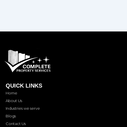
QUICK LINKS
Home
About Us
Industries we serve
Blogs
Contact Us