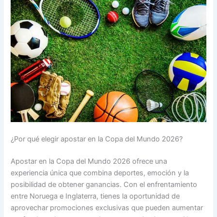
¿Por qué elegir apostar en la Copa del Mundo 2026?
Apostar en la Copa del Mundo 2026 ofrece una
experiencia única que combina deportes, emoción y la
posibilidad de obtener ganancias. Con el enfrentamiento
entre Noruega e Inglaterra, tienes la oportunidad de
aprovechar promociones exclusivas que pueden aumentar