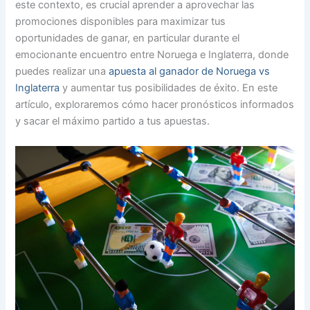
este contexto, es crucial aprender a aprovechar las
promociones disponibles para maximizar tus
oportunidades de ganar, en particular durante el
emocionante encuentro entre Noruega e Inglaterra, donde
puedes realizar una
apuesta al ganador de Noruega vs
Inglaterra
y aumentar tus posibilidades de éxito. En este
artículo, exploraremos cómo hacer pronósticos informados
y sacar el máximo partido a tus apuestas.