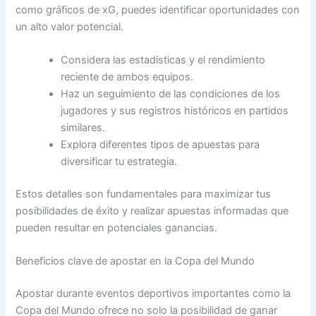
como gráficos de xG, puedes identificar oportunidades con
un alto valor potencial.
Considera las estadísticas y el rendimiento
reciente de ambos equipos.
Haz un seguimiento de las condiciones de los
jugadores y sus registros históricos en partidos
similares.
Explora diferentes tipos de apuestas para
diversificar tu estrategia.
Estos detalles son fundamentales para maximizar tus
posibilidades de éxito y realizar apuestas informadas que
pueden resultar en potenciales ganancias.
Beneficios clave de apostar en la Copa del Mundo
Apostar durante eventos deportivos importantes como la
Copa del Mundo ofrece no solo la posibilidad de ganar