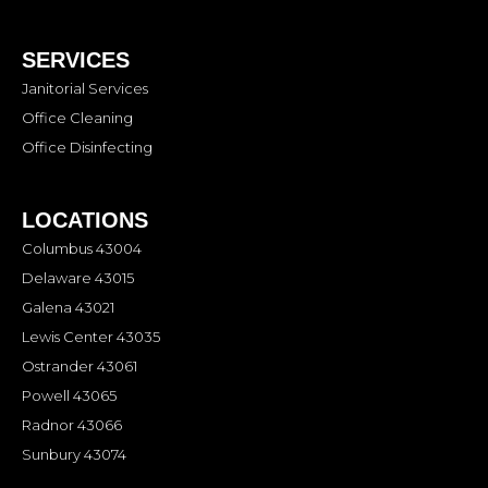
SERVICES
Janitorial Services
Office Cleaning
Office Disinfecting
LOCATIONS
Columbus 43004
Delaware 43015
Galena 43021
Lewis Center 43035
Ostrander 43061
Powell 43065
Radnor 43066
Sunbury 43074