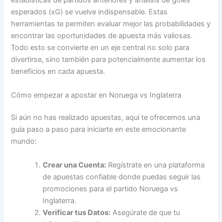
estadísticas de partidos anteriores y análisis de goles
esperados (xG) se vuelve indispensable. Estas
herramientas te permiten evaluar mejor las probabilidades y
encontrar las oportunidades de apuesta más valiosas.
Todo esto se convierte en un eje central no solo para
divertirse, sino también para potencialmente aumentar los
beneficios en cada apuesta.
Cómo empezar a apostar en Noruega vs Inglaterra
Si aún no has realizado apuestas, aquí te ofrecemos una
guía paso a paso para iniciarte en este emocionante
mundo:
Crear una Cuenta:
Regístrate en una plataforma
de apuestas confiable donde puedas seguir las
promociones para el partido Noruega vs
Inglaterra.
Verificar tus Datos:
Asegúrate de que tu