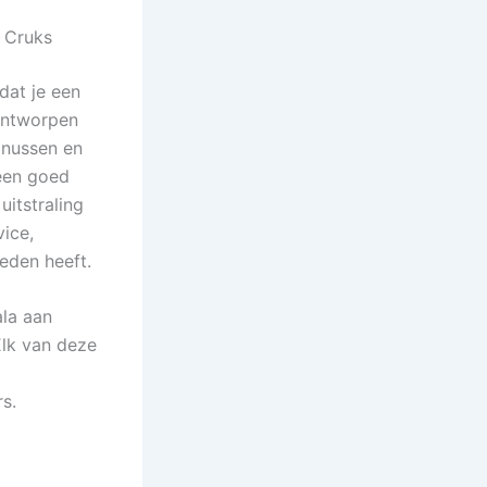
 Cruks
dat je een
 ontworpen
bonussen en
 een goed
uitstraling
vice,
eden heeft.
ala aan
Elk van deze
s.