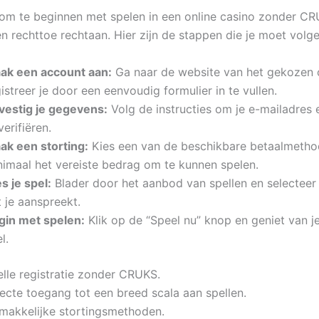
om te beginnen met spelen in een online casino zonder CR
n rechttoe rechtaan. Hier zijn de stappen die je moet volge
ak een account aan:
Ga naar de website van het gekozen 
istreer je door een eenvoudig formulier in te vullen.
vestig je gegevens:
Volg de instructies om je e-mailadres e
verifiëren.
ak een storting:
Kies een van de beschikbare betaalmetho
nimaal het vereiste bedrag om te kunnen spelen.
s je spel:
Blader door het aanbod van spellen en selecteer
 je aanspreekt.
gin met spelen:
Klik op de “Speel nu” knop en geniet van 
l.
elle registratie zonder CRUKS.
recte toegang tot een breed scala aan spellen.
makkelijke stortingsmethoden.