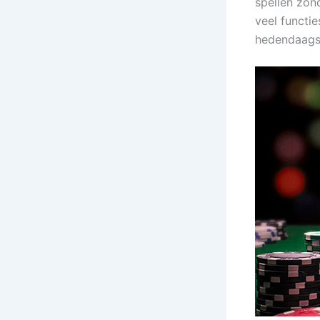
spellen zon
veel functi
hedendaags