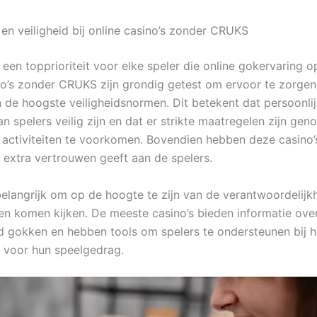
en veiligheid bij online casino’s zonder CRUKS
s een topprioriteit voor elke speler die online gokervaring o
no’s zonder CRUKS zijn grondig getest om ervoor te zorgen
 de hoogste veiligheidsnormen. Dit betekent dat persoonli
n spelers veilig zijn en dat er strikte maatregelen zijn ge
 activiteiten te voorkomen. Bovendien hebben deze casino’
t extra vertrouwen geeft aan de spelers.
belangrijk om op de hoogte te zijn van de verantwoordelijkh
en komen kijken. De meeste casino’s bieden informatie ove
 gokken en hebben tools om spelers te ondersteunen bij he
n voor hun speelgedrag.