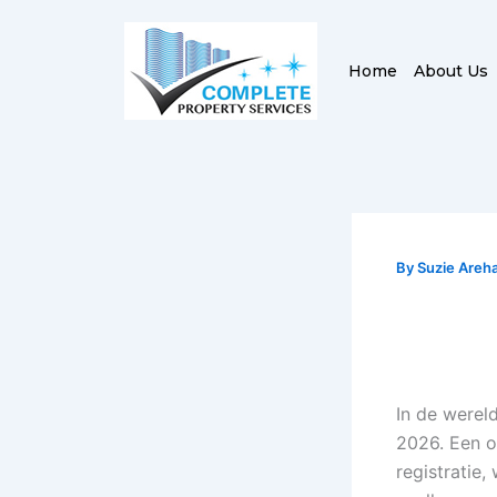
Skip
to
content
Home
About Us
By
Suzie Areh
In de wereld
2026. Een o
registratie