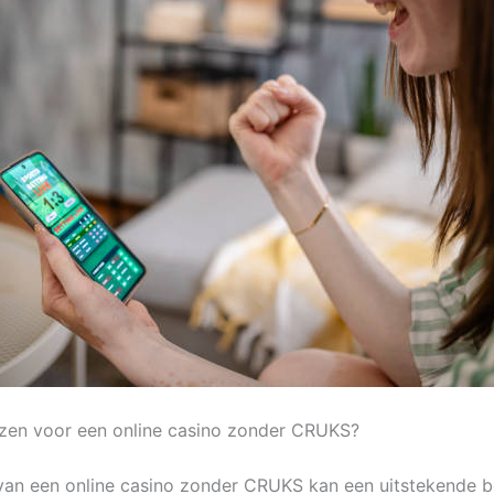
zen voor een online casino zonder CRUKS?
van een online casino zonder CRUKS kan een uitstekende be