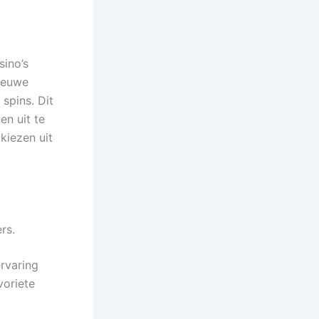
sino’s
ieuwe
spins. Dit
en uit te
kiezen uit
rs.
rvaring
voriete