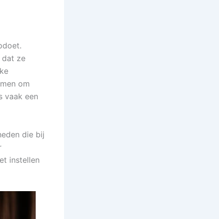
pdoet.
 dat ze
jke
nomen om
s vaak een
eden die bij
r
t instellen