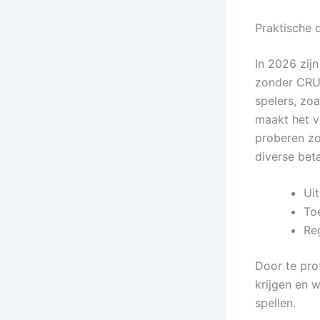
Praktische 
In 2026 zijn
zonder CRUK
spelers, zo
maakt het v
proberen zo
diverse beta
Uit
To
Re
Door te pro
krijgen en w
spellen.