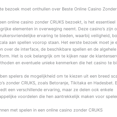
te bezoek moet onthullen over Beste Online Casino Zonder
een online casino zonder CRUKS bezoekt, is het essentieel 
ngrijke elementen in overweging neemt. Deze casino’s zijn
uikersvriendelijke ervaring te bieden, waarbij veiligheid, 
cala aan spellen voorop staan. Het eerste bezoek moet je
n over de interface, de beschikbare spellen en de algehele 
form. Het is ook belangrijk om te kijken naar de klantenser
thoden en eventuele unieke kenmerken die het casino te bi
ben spelers de mogelijkheid om te kiezen uit een breed sc
no’s zonder CRUKS, zoals Betoranje, Tikitaka en Hadesbet. 
iedt een verschillende ervaring, maar ze delen ook enkele
pelijke voordelen die hen aantrekkelijk maken voor speler
nnen met spelen in een online casino zonder CRUKS