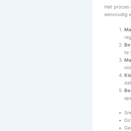
Het proces 
eenvoudig e
Ma
reg
Be
te 
Ma
mi
Kie
dat
Be
spe
Sn
Di
Ge