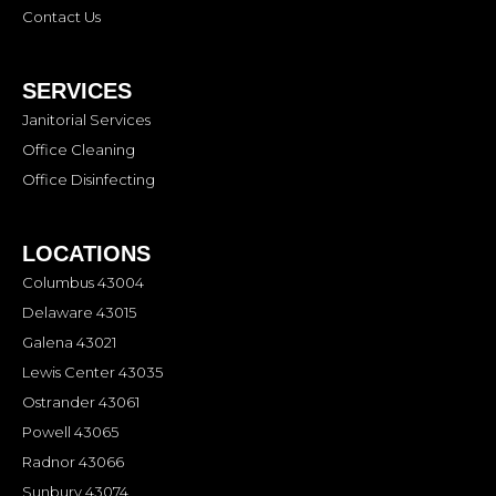
Contact Us
SERVICES
Janitorial Services
Office Cleaning
Office Disinfecting
LOCATIONS
Columbus 43004
Delaware 43015
Galena 43021
Lewis Center 43035
Ostrander 43061
Powell 43065
Radnor 43066
Sunbury 43074