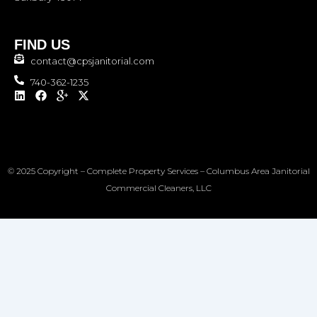
FIND US
contact@cpsjanitorial.com
740-362-1235
L
F
I
X
i
a
c
-
n
c
o
t
k
e
n
w
e
b
-
i
d
o
g
t
i
o
o
t
© 2025 Copyright – Complete Property Services – Columbus Area Janitorial
n
k
o
e
g
r
Commercial Cleaners, LLC
l
e
-
p
l
u
s