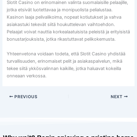
Slotit Casino on erinomainen valinta suomalaisille pelaajille,
jotka etsivät luotettavaa ja monipuolista pelialustaa.
Kasinon laaja pelivalikoima, nopeat kotiutukset ja vahva
asiakastuki tekevät siitä houkuttelevan vaihtoehdon.
Pelaajat voivat nauttia korkealaatuisista peleistä ja erityisistä
bonustarjouksista, jotka rikastuttavat pelikokemusta.
Yhteenvetona voidaan todeta, että Slotit Casino yhdistää
turvallisuuden, erinomaiset pelit ja asiakaspalvelun, mikä
tekee siitä ykkösvalinnan kaikille, jotka haluavat kokeilla
onneaan verkossa.
PREVIOUS
NEXT