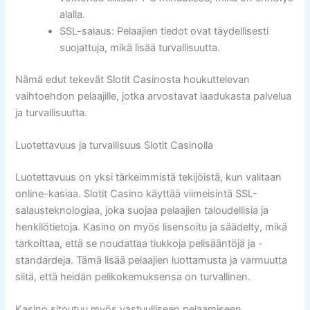
alalla.
SSL-salaus: Pelaajien tiedot ovat täydellisesti
suojattuja, mikä lisää turvallisuutta.
Nämä edut tekevät Slotit Casinosta houkuttelevan
vaihtoehdon pelaajille, jotka arvostavat laadukasta palvelua
ja turvallisuutta.
Luotettavuus ja turvallisuus Slotit Casinolla
Luotettavuus on yksi tärkeimmistä tekijöistä, kun valitaan
online-kasiaa. Slotit Casino käyttää viimeisintä SSL-
salausteknologiaa, joka suojaa pelaajien taloudellisia ja
henkilötietoja. Kasino on myös lisensoitu ja säädelty, mikä
tarkoittaa, että se noudattaa tiukkoja pelisääntöjä ja -
standardeja. Tämä lisää pelaajien luottamusta ja varmuutta
siitä, että heidän pelikokemuksensa on turvallinen.
Kasino sitoutuu myös vastuulliseen pelaamiseen,