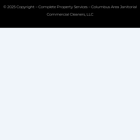
i
o
o
t
© 2025 Copyright – Complete Property Services – Columbus Area Janitorial
n
k
o
e
g
r
Commercial Cleaners, LLC
l
e
-
p
l
u
s