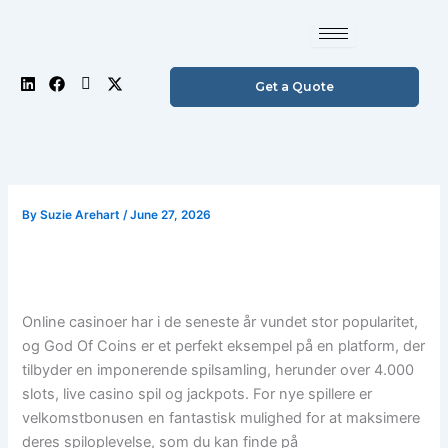
Skip
to
content
L
F
I
X
Get a Quote
i
a
c
-
n
c
o
t
k
e
n
w
e
b
-
i
d
o
g
t
i
o
o
t
n
k
o
e
g
r
By
Suzie Arehart
/
June 27, 2026
l
e
-
p
l
u
s
Online casinoer har i de seneste år vundet stor popularitet,
og God Of Coins er et perfekt eksempel på en platform, der
tilbyder en imponerende spilsamling, herunder over 4.000
slots, live casino spil og jackpots. For nye spillere er
velkomstbonusen en fantastisk mulighed for at maksimere
deres spiloplevelse, som du kan finde på