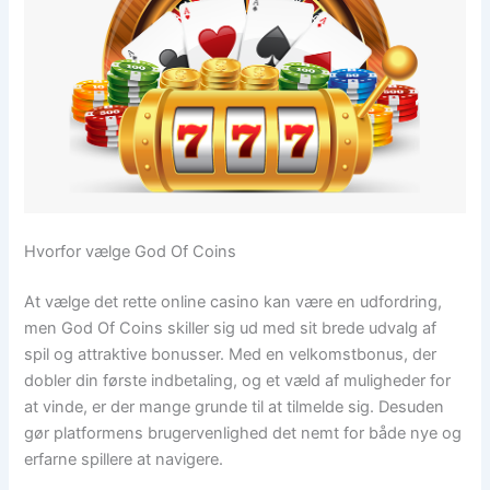
Hvorfor vælge God Of Coins
At vælge det rette online casino kan være en udfordring,
men God Of Coins skiller sig ud med sit brede udvalg af
spil og attraktive bonusser. Med en velkomstbonus, der
dobler din første indbetaling, og et væld af muligheder for
at vinde, er der mange grunde til at tilmelde sig. Desuden
gør platformens brugervenlighed det nemt for både nye og
erfarne spillere at navigere.