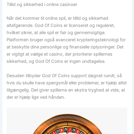
Tillid og sikkerhed i online casinoer
Når det kommer til online spil, er tillid og sikkerhed
altafgørende. God Of Coins er licenseret og reguleret,
hvilket sikrer, at alle spil er fair og gennemsigtige.
Platformen bruger også avanceret krypteringsteknologi for
at beskytte dine personlige og finansielle oplysninger. Det
er vigtigt at vælge et casino, der prioriterer spillernes
sikkerhed, og God Of Coins er ingen undtagelse.
Desuden tilbyder God Of Coins support døgnet rundt, så
hvis du skulle have spørgsmål eller problemer, er hjælp altid
tilgængelig. Det giver spillerne en ekstra tryghed at vide, at
der er hjælp lige ved hånden.