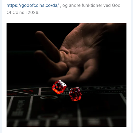
https://godofcoins.co/da/
, og andre funktioner ved God
Of Coins i 2026.