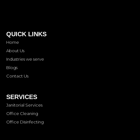
QUICK LINKS
Home
About Us
Industries we serve
Blogs
Contact Us
SERVICES
Janitorial Services
Office Cleaning
Office Disinfecting