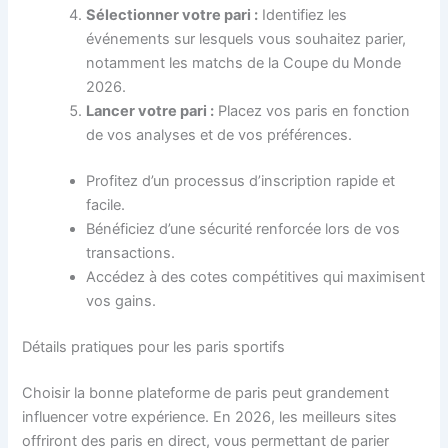
Sélectionner votre pari :
Identifiez les
événements sur lesquels vous souhaitez parier,
notamment les matchs de la Coupe du Monde
2026.
Lancer votre pari :
Placez vos paris en fonction
de vos analyses et de vos préférences.
Profitez d’un processus d’inscription rapide et
facile.
Bénéficiez d’une sécurité renforcée lors de vos
transactions.
Accédez à des cotes compétitives qui maximisent
vos gains.
Détails pratiques pour les paris sportifs
Choisir la bonne plateforme de paris peut grandement
influencer votre expérience. En 2026, les meilleurs sites
offriront des paris en direct, vous permettant de parier