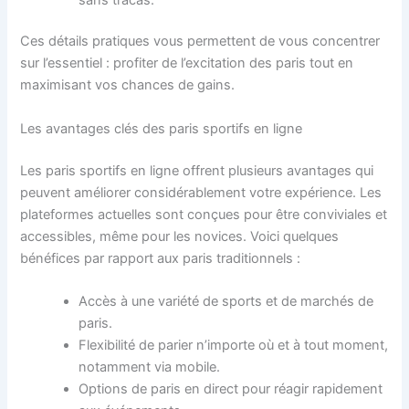
Ces détails pratiques vous permettent de vous concentrer
sur l’essentiel : profiter de l’excitation des paris tout en
maximisant vos chances de gains.
Les avantages clés des paris sportifs en ligne
Les paris sportifs en ligne offrent plusieurs avantages qui
peuvent améliorer considérablement votre expérience. Les
plateformes actuelles sont conçues pour être conviviales et
accessibles, même pour les novices. Voici quelques
bénéfices par rapport aux paris traditionnels :
Accès à une variété de sports et de marchés de
paris.
Flexibilité de parier n’importe où et à tout moment,
notamment via mobile.
Options de paris en direct pour réagir rapidement