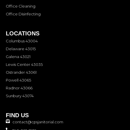
Office Cleaning
Office Disinfecting
LOCATIONS
Columbus 43004
Delaware 43015
Galena 43021
Lewis Center 43035
Ostrander 43061
Powell 43065
Radnor 43066
Sunbury 43074
FIND US
contact@cpsjanitorial.com