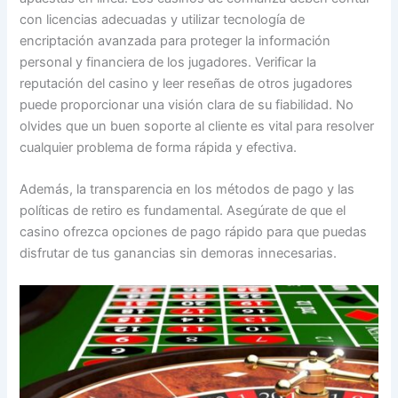
con licencias adecuadas y utilizar tecnología de
encriptación avanzada para proteger la información
personal y financiera de los jugadores. Verificar la
reputación del casino y leer reseñas de otros jugadores
puede proporcionar una visión clara de su fiabilidad. No
olvides que un buen soporte al cliente es vital para resolver
cualquier problema de forma rápida y efectiva.
Además, la transparencia en los métodos de pago y las
políticas de retiro es fundamental. Asegúrate de que el
casino ofrezca opciones de pago rápido para que puedas
disfrutar de tus ganancias sin demoras innecesarias.