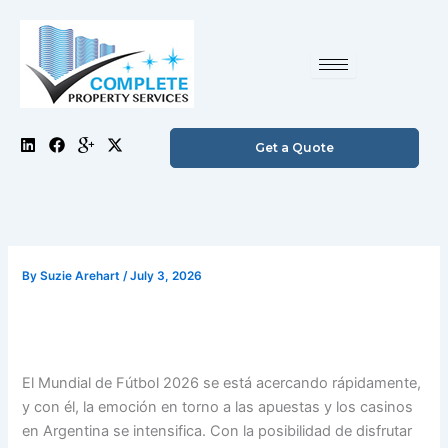
Skip
to
content
L
F
I
X
Get a Quote
i
a
c
-
n
c
o
t
k
e
n
w
e
b
-
i
d
o
g
t
i
o
o
t
n
k
o
e
g
r
By
Suzie Arehart
/
July 3, 2026
l
e
-
p
l
u
s
El Mundial de Fútbol 2026 se está acercando rápidamente,
y con él, la emoción en torno a las apuestas y los casinos
en Argentina se intensifica. Con la posibilidad de disfrutar