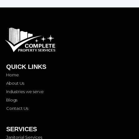
QUICK LINKS
Home
About Us
Industries we serve
Blogs
Contact Us
SERVICES
Janitorial Services