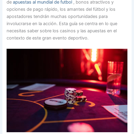
de
apuestas al mundial de futbol
, bonos atractivos y
opciones de pago rápido, los amantes del fútbol y los
apostadores tendrán muchas oportunidades para
involucrarse en la acción. Esta guía se centra en lo que
necesitas saber sobre los casinos y las apuestas en el
contexto de este gran evento deportivo.